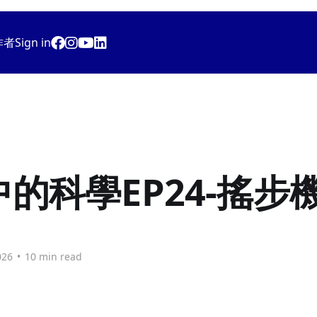
作者
Sign in
的科學EP24-搖步
026
•
10 min read