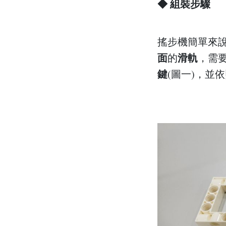
◆ 組裝步驟
搖步機簡單來
面
滑軌
的
，需
鍵
(圖一)，並