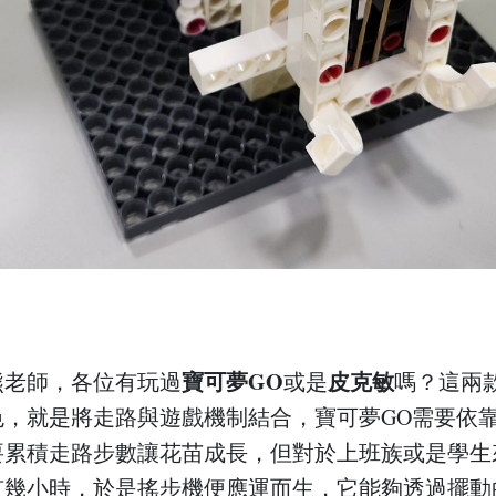
寶可夢GO
皮克敏
熊老師，各位有玩過
或是
嗎？這兩
色，就是將走路與遊戲機制結合，寶可夢GO需要依
要累積走路步數讓花苗成長，但對於上班族或是學生
有幾小時，於是搖步機便應運而生，它能夠透過擺動