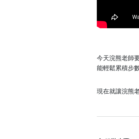
今天浣熊老師要
能輕鬆累積步
現在就讓浣熊