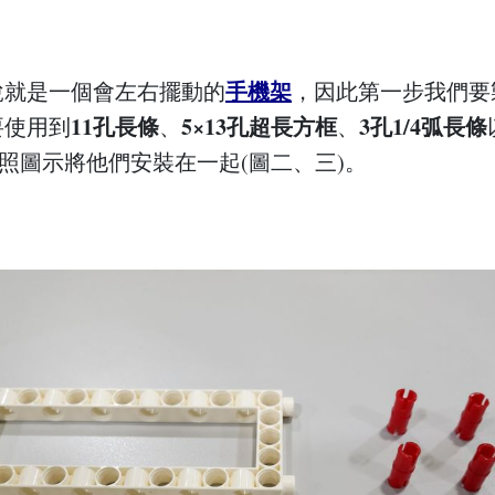
手機架
說就是一個會左右擺動的
，因此第一步我們要
11孔長條
5×13孔超長方框
3孔1/4弧長條
要使用到
、
、
依照圖示將他們安裝在一起(圖二、三)。