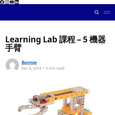
Learning Lab 課程 – 5 機器
手臂
Bonnie
Dec 8, 2016
•
3 min read