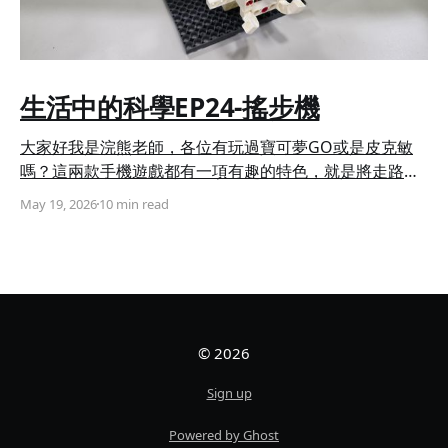
生活中的科學EP24-搖步機
大家好我是浣熊老師，各位有玩過寶可夢GO或是皮克敏
嗎？這兩款手機遊戲都有一項有趣的特色，就是將走路與
遊戲機制結合，寶可夢GO需要依靠走路來孵蛋，而皮克
May 19, 2026
10 min read
敏則需要累積走路步數讓花苗成長，但對於上班族或是學
生來說，一天能夠走路的時間僅有幾小時，於是搖步機便
應運而生，它能夠透過擺動的方式模擬雙腿行走時的擺
動，讓手機內建的加速度感測器誤以為你在進行走動。 今
天浣熊老師要帶大家使用積木和Micro:bit來創造一個搖步
機，讓你就算在定點也能輕鬆累積步數哦！ 現在就讓浣熊
© 2026
老師一步步教大家如何製作吧！ ◆ 組裝步驟 搖步機簡單
來說就是一個會左右擺動的手機架，因此第一步我們要製
Sign up
作出手機架背面的滑軌，需要使用到11孔長條、5×13孔超
長方框、3孔1/4弧長條以及20mm 軸扣鍵(圖一)，並依照
Powered by Ghost