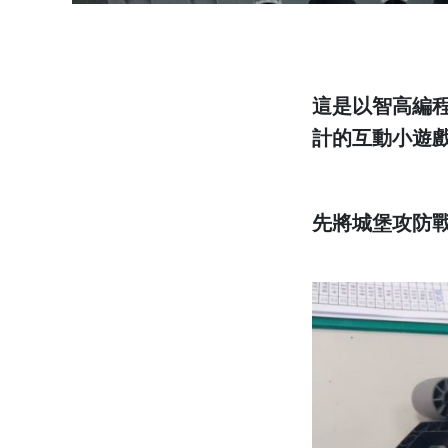
這是以智高編程積木
計的互動小遊戲
先將城堡攻防