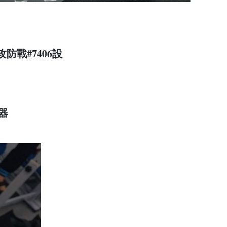
攻防戰#7406設
器