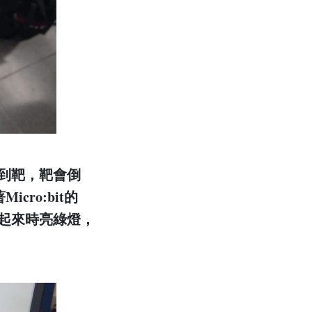
到靶，靶會倒
ro:bit的
起來時亮綠燈，