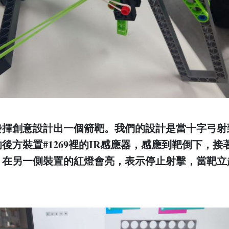
發揮創意設計出一個箭靶。我們的設計是當十字弓射
方裝置#1269裡的IR感應器，感應到靶倒下，接著Mic
臉。在另一側裝置的紅燈會亮，表示停止射擊，當靶立
。