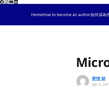
Home
How to become an author
如何成為
Micr
哲愷 胡
Apr 2, 201