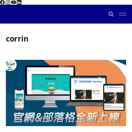
corrin