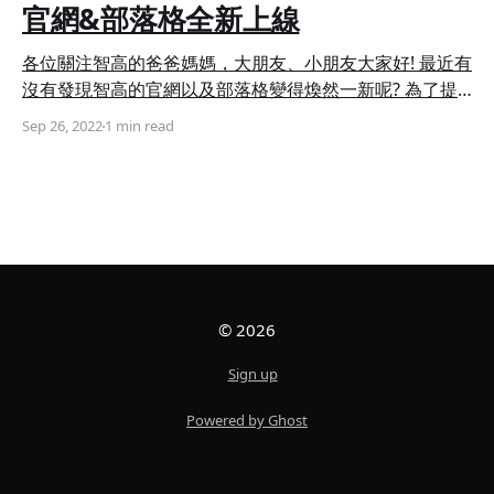
官網&部落格全新上線
各位關注智高的爸爸媽媽，大朋友、小朋友大家好! 最近有
沒有發現智高的官網以及部落格變得煥然一新呢? 為了提
供更好的服務給大家，公司團隊經過一連串的開會與溝
Sep 26, 2022
1 min read
通，漫長的製作與修飾，一同完成此任務，升級後的官網
視覺更加簡約美觀，功能更加完善。讓大家在使用上能更
順暢，讓大家有更好的瀏覽體驗! 還在等什麼呢?趕快前往
官網&部落格探索吧! 探索官網探索部落格
© 2026
Sign up
Powered by Ghost