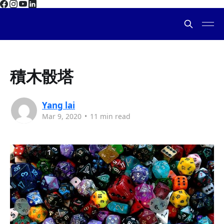
積木骰塔
Yang lai
Mar 9, 2020
•
11 min read