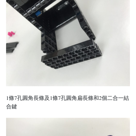
1條7孔圓角長條及1條7孔圓角扁長條和2個二合一結
合鍵