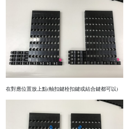
在對應位置放上點(軸扣鍵栓扣鍵或結合鍵都可以)