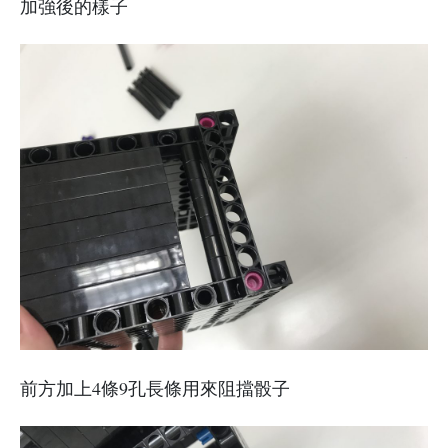
加強後的樣子
前方加上4條9孔長條用來阻擋骰子