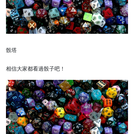
骰塔
相信大家都看過骰子吧！