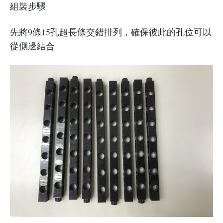
組裝步驟
先將9條15孔超長條交錯排列，確保彼此的孔位可以
從側邊結合