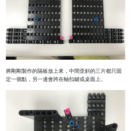
將剛剛製作的隔板放上來，中間歪斜的三片都只固
定一個點，另一邊會跨在軸扣鍵或桌面上。