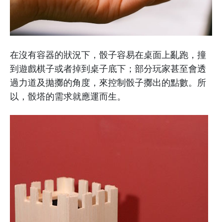
在沒有容器的狀況下，骰子容易在桌面上亂跑，撞
到遊戲棋子或者掉到桌子底下；部分玩家甚至會透
過力道及拋擲的角度，來控制骰子擲出的點數。所
以，骰塔的需求就應運而生。